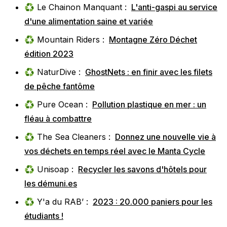
♻️ Le Chainon Manquant :
L'anti-gaspi au service
d'une alimentation saine et variée
♻️ Mountain Riders :
Montagne Zéro Déchet
édition 2023
♻️ NaturDive :
GhostNets : en finir avec les filets
de pêche fantôme
♻️ Pure Ocean :
Pollution plastique en mer : un
fléau à combattre
♻️ The Sea Cleaners :
Donnez une nouvelle vie à
vos déchets en temps réel avec le Manta Cycle
♻️ Unisoap :
Recycler les savons d'hôtels pour
les démuni.es
♻️ Y'a du RAB’ :
2023 : 20.000 paniers pour les
étudiants !