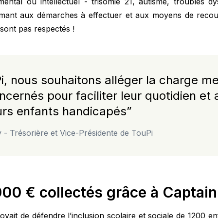
mental ou intellectuel - trisomie 21, autisme, troubles dy
ant aux démarches à effectuer et aux moyens de recour
 sont pas respectés !
i, nous souhaitons alléger la charge m
cernés pour faciliter leur quotidien et 
eurs enfants handicapés
”
- Trésorière et Vice-Présidente de TouPi
000 € collectés grâce à Captai
yait de défendre l’inclusion scolaire et sociale de 1200 e