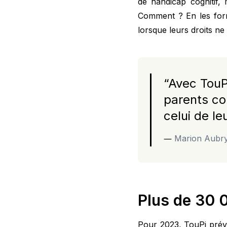
de handicap cognitif, 
Comment ? En les form
lorsque leurs droits ne
“
Avec TouP
parents con
celui de l
―
Marion Aubry 
Plus de 30 
Pour 2023, TouPi prévo