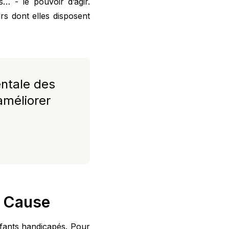
s… - le pouvoir d’agir.
s dont elles disposent
entale des
améliorer
n Cause
nfants handicapés. Pour