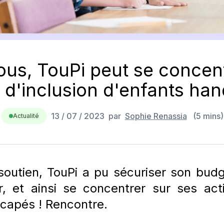
ous, TouPi peut se concent
 d'inclusion d'enfants ha
13 / 07 / 2023
par
Sophie Renassia
(
5
min
s
)
Actualité
soutien, TouPi a pu sécuriser son bud
r, et ainsi se concentrer sur ses acti
icapés ! Rencontre.