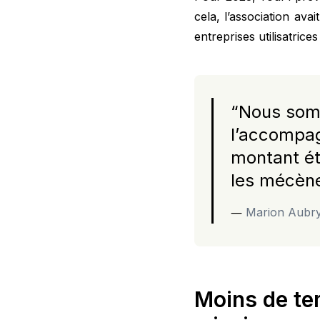
cela, l’association ava
entreprises utilisatric
“
Nous somm
l’accompag
montant ét
les mécène
―
Marion Aubry 
Moins de tem