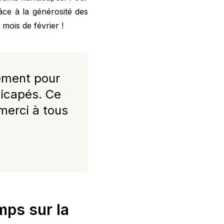
râce à la générosité des
 mois de février !
ement pour
dicapés. Ce
merci à tous
mps sur la