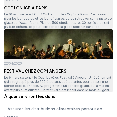
11/05/2026
COP1 ON ICE A PARIS !
Le 16 avril se tenait Cop1 On Ice pour les Cop1 de Paris. L'occasion
pour les bénévoles et les bénéficiaires de se retrouver sur la piste de
glace de l'Accor Arena. Plus de 500 étudiant·es et 30 bénévoles ont
pu être présent·es pour faire fondre la glace sous un panel de
musiques diverses et variées. On va pas vous mentir on a vu pas mal
de chutes mais aussi quelques belles figures... de quoi se découvrir
une belle vocation !
22/04/2026
FESTIVAL CHEZ COP1 ANGERS !
Le 6 mars se tenait le Cop1 Lové.es Festival à Angers ! Un événement
qui a regroupé plus de 200 étudiants et étudiantes pour passer une
soirée exceptionnelle. Au programme un concert gratuit qui a mis en
avant plusieurs artistes. Ce festival s'est inscrit dans le mois du genre
de l'Université d'Angers. Un beau partenariat entre le centre culturel de
À quoi serviront les dons
l'université et Cop1 pour faire vivre aux étudiant.es une soirée
exceptionnelle. En plus du concert, il y avait de nombreux stands : tel
qu'une friperie solidaire, un stand de crêpe (miam) et un stand pour
- Assurer les distributions alimentaires partout en
jouer à des jeux en tous genres. L'ambiance était conviviale et festive
! Merci à tous les bénévoles et partenaires qui ont permis aux