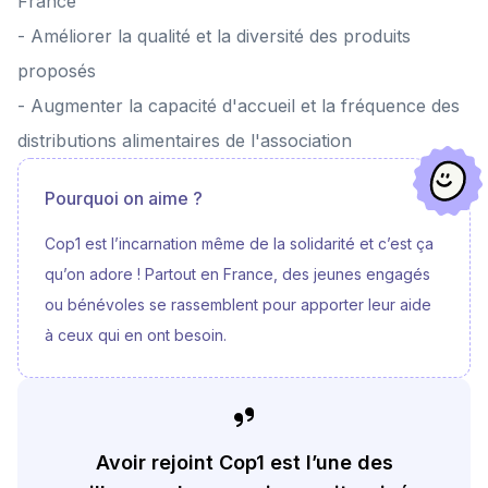
France
étudiant.es de sortir du quotidien. La prochaine fois on ira s'amuser
avec eux, ça c'est sûr !
- Améliorer la qualité et la diversité des produits
proposés
- Augmenter la capacité d'accueil et la fréquence des
distributions alimentaires de l'association
Pourquoi on aime ?
Cop1 est l’incarnation même de la solidarité et c’est ça
qu’on adore ! Partout en France, des jeunes engagés
ou bénévoles se rassemblent pour apporter leur aide
à ceux qui en ont besoin.
Avoir rejoint Cop1 est l’une des