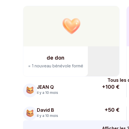
de don
=
1 nouveau bénévole formé
Tous les 
+100 €
JEAN Q
il y a 10 mois
+50 €
David B
il y a 10 mois
Afficher les