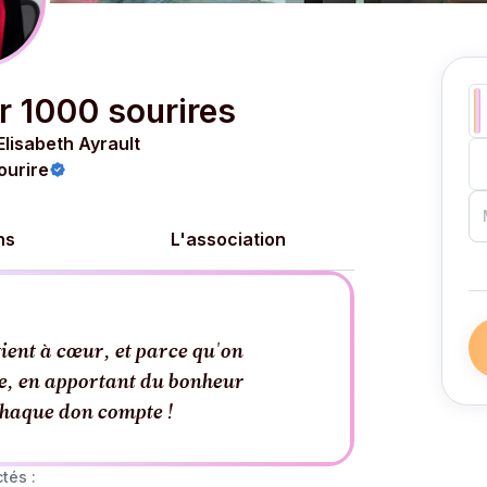
r 1000 sourires
Elisabeth Ayrault
ourire
ns
L'association
tient à cœur, et parce qu'on
le, en apportant du bonheur
haque don compte !
tés :