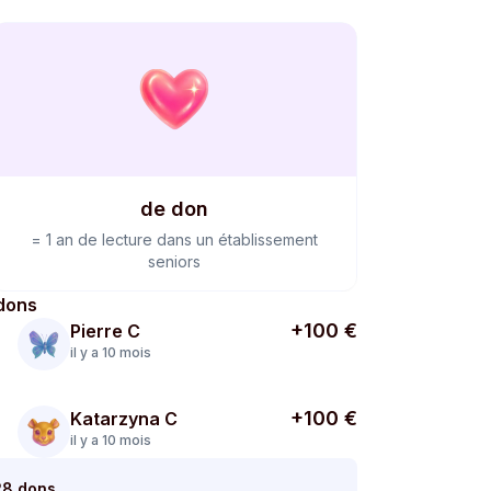
de don
=
1 an de lecture dans un établissement
seniors
dons
+100 €
Pierre C
il y a 10 mois
+100 €
Katarzyna C
il y a 10 mois
 28 dons